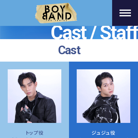
B
O
Y
B
Cast / Staff
A
N
D
T
Cast
H
E
S
E
R
I
E
S
トップ役
ジュジュ役