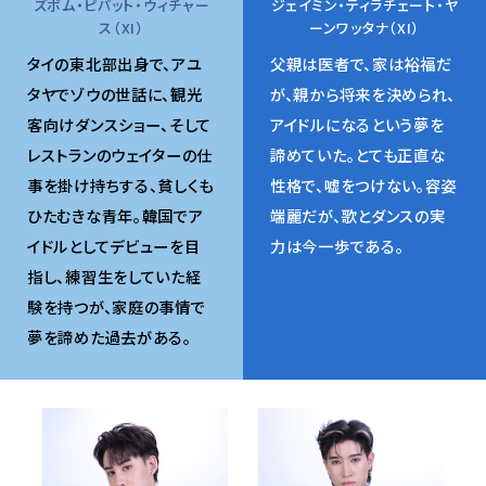
ズボム・ピパット・ウィチャー
ジェイミン・ティラチェート・ヤ
ス（XI）
ーンワッタナ（XI）
タイの東北部出身で、アユ
父親は医者で、家は裕福だ
タヤでゾウの世話に、観光
が、親から将来を決められ、
客向けダンスショー、そして
アイドルになるという夢を
レストランのウェイターの仕
諦めていた。とても正直な
事を掛け持ちする、貧しくも
性格で、嘘をつけない。容姿
ひたむきな青年。韓国でア
端麗だが、歌とダンスの実
イドルとしてデビューを目
力は今一歩である。
指し、練習生をしていた経
験を持つが、家庭の事情で
夢を諦めた過去がある。