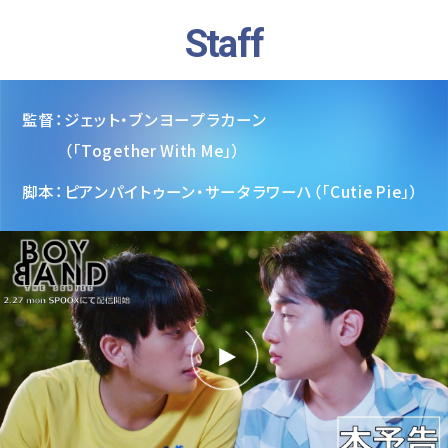
Staff
監督
ジェット・ブンヨープラカーン
（「Together With Me」）
脚本
ピアンパイトゥーン・サータラワーハ
（「Cutie Pie」）