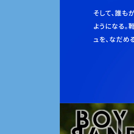
そして、誰も
ようになる。
ュを、なだめる