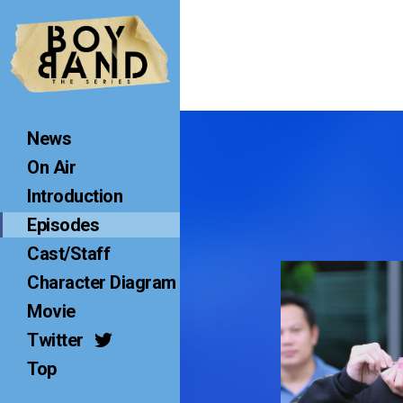
B
O
Y
B
A
News
N
D
On Air
T
Introduction
H
Episodes
E
S
Cast/Staff
E
Character Diagram
R
Movie
I
Twitter
E
S
Top