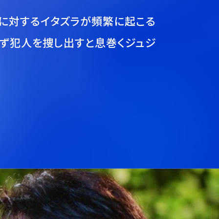
生に対するイタズラが頻繁に起こる
必ず犯人を捜し出すと息巻くジュジ