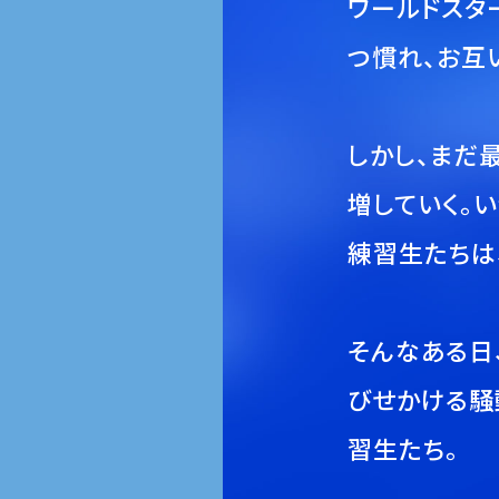
ワールドスタ
つ慣れ、お互
しかし、まだ
増していく。
練習生たちは
そんなある日
びせかける騒
習生たち。